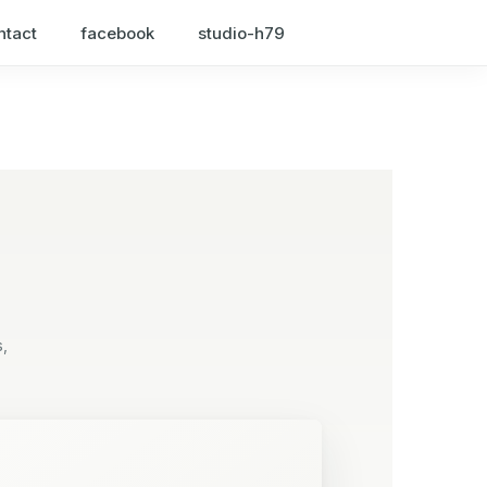
ntact
facebook
studio-h79
s,