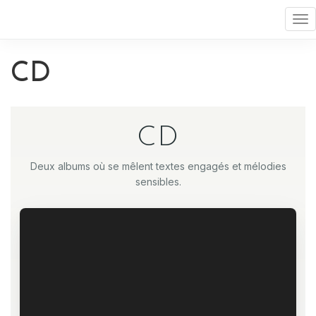
Ouv
ou
fe
CD
le
me
CD
Deux albums où se mêlent textes engagés et mélodies
sensibles.