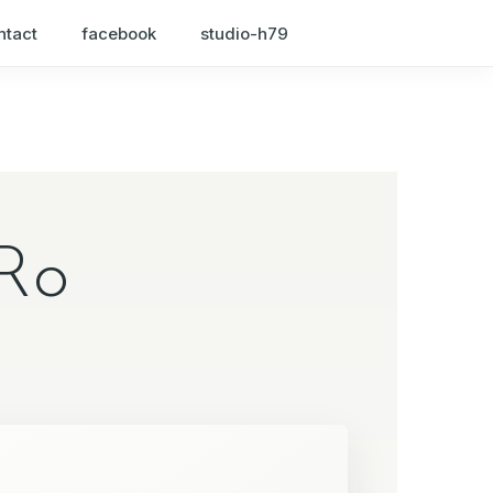
ntact
facebook
studio-h79
aRo